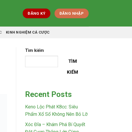
ĐĂNG KÝ
ĐĂNG NHẬP
C
KINH NGHIỆM CÁ CƯỢC
Tìm kiếm
TÌM
KIẾM
Recent Posts
Keno Lộc Phát K8cc: Siêu
Phẩm Xổ Số Không Nên Bỏ Lỡ
Xóc Đĩa – Khám Phá Bí Quyết
Đặt Cược Thắng Lớn Cùng