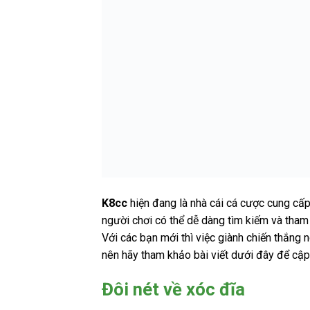
K8cc
hiện đang là nhà cái cá cược cung c
người chơi có thể dễ dàng tìm kiếm và tham
Với các bạn mới thì việc giành chiến thắng
nên hãy tham khảo bài viết dưới đây để cập
Đôi nét về xóc đĩa