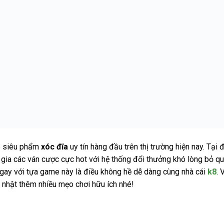
ấp siêu phẩm
xóc đĩa
uy tín hàng đầu trên thị trường hiện nay. Tại 
 gia các ván cược cực hot với hệ thống đổi thưởng khó lòng bỏ qu
 ngay với tựa game này là điều không hề dễ dàng cùng nhà cái
k8
. 
 nhật thêm nhiều mẹo chơi hữu ích nhé!