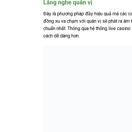
Lắng nghe quân vị
Đây là phương pháp đầy hiệu quả mà các cao
đồng xu va chạm với quân vị sẽ phát ra âm 
chuẩn nhất. Thông qua hệ thống live casin
cách dễ dàng hơn.