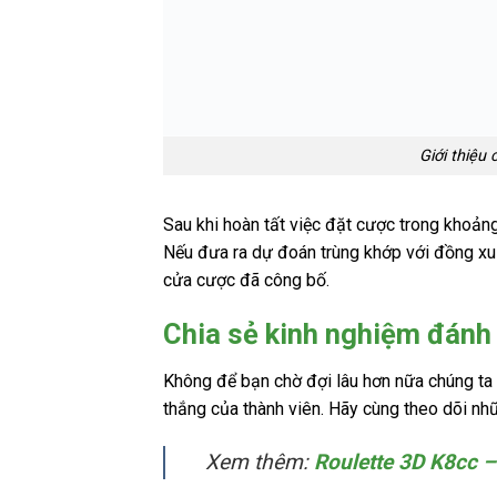
Giới thiệu
Sau khi hoàn tất việc đặt cược trong khoảng
Nếu đưa ra dự đoán trùng khớp với đồng xu 
cửa cược đã công bố.
Chia sẻ kinh nghiệm đánh
Không để bạn chờ đợi lâu hơn nữa chúng ta h
thắng của thành viên. Hãy cùng theo dõi nh
Xem thêm:
Roulette 3D K8cc 