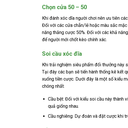
Chọn cửa 50 – 50
Khi đánh xóc dĩa người chơi nên ưu tiên các
Đối với các cửa chẵn/lẻ hoặc màu sắc mặc
năng thắng cược 50%. Đối với các khả năng 
để người mới chốt kèo chính xác.
Soi cầu xóc đĩa
Khi trải nghiệm siêu phẩm đổi thưởng này 
Tại đây các bạn sẽ tiến hành thống kê kết q
xuống tiền cược. Dưới đây là một số kiểu m
chóng nhất:
Cầu bệt: Đối với kiểu soi cầu này thành v
quả giống nhau.
Cầu nghiêng: Dự đoán và đặt cược khi tr