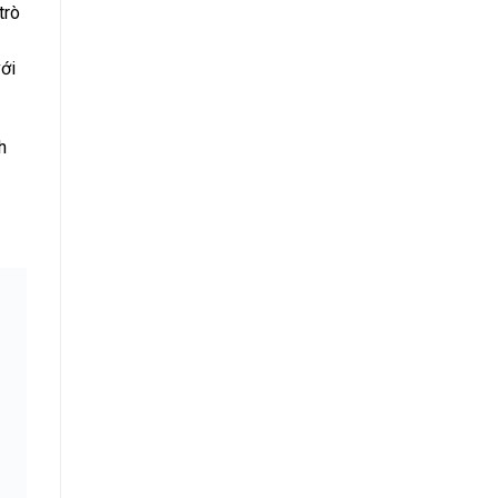
trò
ới
h