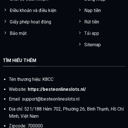
Điều khoản và điều kiện
Nạp tiền
Giấy phép hoạt động
Rút tiền
Bảo mật
Tải app
Sitemap
TÌM HIỂU THÊM
Tên thương hiệu: K8CC
Website:
https://besteonlineslots.nl/
Email:
support@besteonlineslots.nl
Địa chỉ: 521/188 Hẻm 702, Phường 26, Bình Thạnh, Hồ Chí
Minh, Việt Nam
Zipcode: 700000