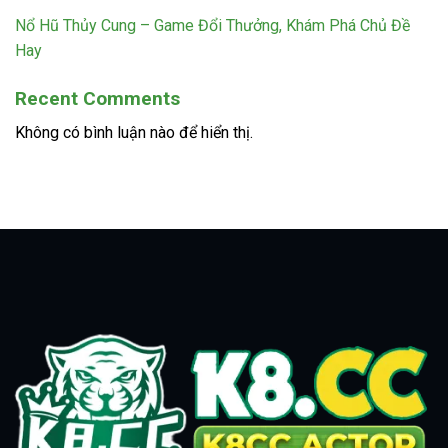
Nổ Hũ Thủy Cung – Game Đổi Thưởng, Khám Phá Chủ Đề
Hay
Recent Comments
Không có bình luận nào để hiển thị.