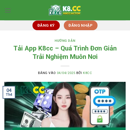
Bỏ
qua
nội
dung
ĐĂNG KÝ
ĐĂNG NHẬP
HƯỚNG DẪN
Tải App K8cc – Quá Trình Đơn Giản
Trải Nghiệm Muôn Nơi
ĐĂNG VÀO
04/04/2025
BỞI
K8CC
04
Th4