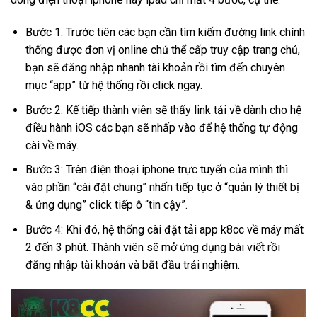
Bước 1: Trước tiên các bạn cần tìm kiếm đường link chính
thống được đơn vị online chủ thể cấp truy cập trang chủ,
bạn sẽ đăng nhập nhanh tài khoản rồi tìm đến chuyên
mục “app” từ hệ thống rồi click ngay.
Bước 2: Kế tiếp thành viên sẽ thấy link tải về dành cho hệ
điều hành iOS các bạn sẽ nhấp vào để hệ thống tự động
cài về máy.
Bước 3: Trên điện thoại iphone trực tuyến của mình thì
vào phần “cài đặt chung” nhấn tiếp tục ở “quản lý thiết bị
& ứng dụng” click tiếp ô “tin cậy”.
Bước 4: Khi đó, hệ thống cài đặt tải app k8cc về máy mất
2 đến 3 phút. Thành viên sẽ mở ứng dụng bài viết rồi
đăng nhập tài khoản và bắt đầu trải nghiệm.