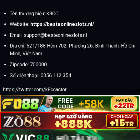
Tên thương hiệu: K8CC
Website:
https://besteonlineslots.nl/
Email:
support@besteonlineslots.nl
Địa chỉ: 521/188 Hẻm 702, Phường 26, Bình Thạnh, Hồ Chí
Minh, Việt Nam
Zipcode: 700000
Số điện thoại: 0356 112 354
https://twitter.com/k8ccactor
https://www.youtube.com/@k8ccactor
https://www.twitch.tv/k8ccactor/about
https://gravatar.com/k8ccactor