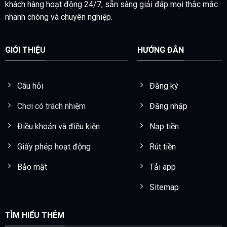
khách hàng hoạt động 24/7, sẵn sàng giải đáp mọi thắc mắc
nhanh chóng và chuyên nghiệp.
GIỚI THIỆU
HƯỚNG ĐẪN
Câu hỏi
Đăng ký
Chơi có trách nhiệm
Đăng nhập
Điều khoản và điều kiện
Nạp tiền
Giấy phép hoạt động
Rút tiền
Bảo mật
Tải app
Sitemap
TÌM HIỂU THÊM