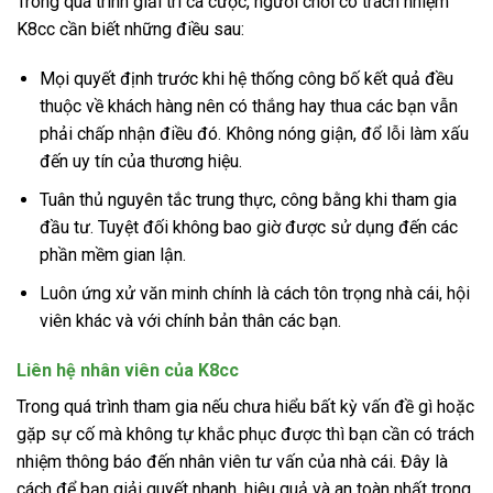
Trong quá trình giải trí cá cược, người chơi có trách nhiệm
K8cc cần biết những điều sau:
Mọi quyết định trước khi hệ thống công bố kết quả đều
thuộc về khách hàng nên có thắng hay thua các bạn vẫn
phải chấp nhận điều đó. Không nóng giận, đổ lỗi làm xấu
đến uy tín của thương hiệu.
Tuân thủ nguyên tắc trung thực, công bằng khi tham gia
đầu tư. Tuyệt đối không bao giờ được sử dụng đến các
phần mềm gian lận.
Luôn ứng xử văn minh chính là cách tôn trọng nhà cái, hội
viên khác và với chính bản thân các bạn.
Liên hệ nhân viên của K8cc
Trong quá trình tham gia nếu chưa hiểu bất kỳ vấn đề gì hoặc
gặp sự cố mà không tự khắc phục được thì bạn cần có trách
nhiệm thông báo đến nhân viên tư vấn của nhà cái. Đây là
cách để bạn giải quyết nhanh, hiệu quả và an toàn nhất trong