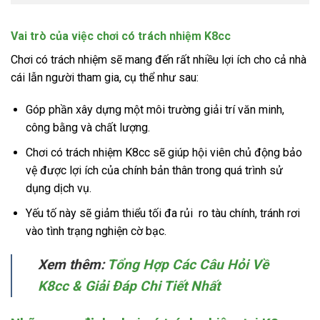
Vai trò của việc chơi có trách nhiệm K8cc
Chơi có trách nhiệm sẽ mang đến rất nhiều lợi ích cho cả nhà
cái lẫn người tham gia, cụ thể như sau:
Góp phần xây dựng một môi trường giải trí văn minh,
công bằng và chất lượng.
Chơi có trách nhiệm K8cc sẽ giúp hội viên chủ động bảo
vệ được lợi ích của chính bản thân trong quá trình sử
dụng dịch vụ.
Yếu tố này sẽ giảm thiểu tối đa rủi ro tàu chính, tránh rơi
vào tình trạng nghiện cờ bạc.
Xem thêm:
Tổng Hợp Các Câu Hỏi Về
K8cc & Giải Đáp Chi Tiết Nhất